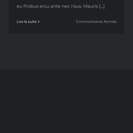
eu finibus arcu ante nec risus. Mauris [...]
sur
Lire la suite
Commentaires fermés
10
ways
to
improve
your
strength