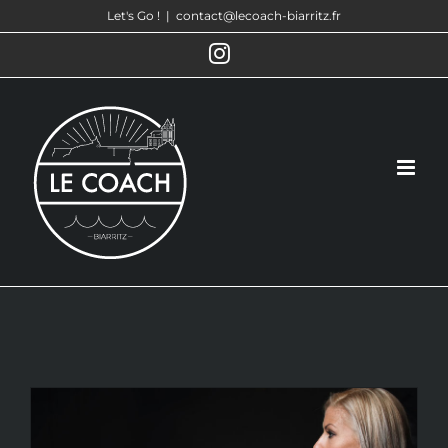
Passer
Let's Go !
|
contact@lecoach-biarritz.fr
au
Instagram
contenu